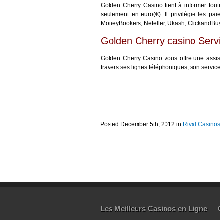
Golden Cherry Casino tient à informer toute
seulement en euro(€). Il privilégie les pa
MoneyBookers, Neteller, Ukash, ClickandBuy
Golden Cherry casino Servic
Golden Cherry Casino vous offre une assist
travers ses lignes téléphoniques, son service
Posted December 5th, 2012 in
Rival Casinos
Les Meilleurs Casinos en Ligne