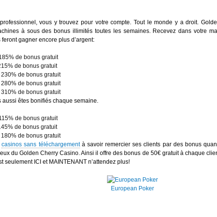
rofessionnel, vous y trouvez pour votre compte. Tout le monde y a droit. Gold
hines à sous des bonus illimités toutes les semaines. Recevez dans votre ma
feront gagner encore plus d’argent:
 185% de bonus gratuit
215% de bonus gratuit
 230% de bonus gratuit
 280% de bonus gratuit
 310% de bonus gratuit
 aussi êtes bonifiés chaque semaine.
 115% de bonus gratuit
145% de bonus gratuit
 180% de bonus gratuit
s
casinos sans téléchargement
à savoir remercier ses clients par des bonus qua
 jeux du Golden Cherry Casino. Ainsi il offre des bonus de 50€ gratuit à chaque clie
c’est seulement ICI et MAINTENANT n’attendez plus!
European Poker