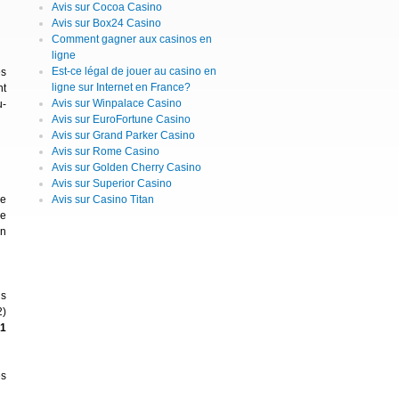
Avis sur Cocoa Casino
Avis sur Box24 Casino
Comment gagner aux casinos en
ligne
Est-ce légal de jouer au casino en
es
ligne sur Internet en France?
nt
Avis sur Winpalace Casino
u-
Avis sur EuroFortune Casino
Avis sur Grand Parker Casino
Avis sur Rome Casino
Avis sur Golden Cherry Casino
Avis sur Superior Casino
le
Avis sur Casino Titan
de
on
us
2)
1
es