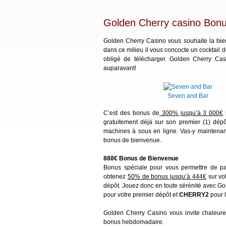
Golden Cherry casino Bon
Golden Cherry Casino vous souhaite la bie
dans ce milieu il vous concocte un cocktail d
obligé de télécharger. Golden Cherry Cas
auparavant!
Seven and Bar
C’est des bonus de
300% jusqu’à 3 000€
gratuitement déjà sur son premier (1) dép
machines à sous en ligne. Vas-y maintenant
bonus de bienvenue.
888€ Bonus de Bienvenue
Bonus spéciale pour vous permettre de p
obtenez
50% de bonus jusqu’à 444€
sur vo
dépôt. Jouez donc en toute sérénité avec Gol
pour votre premier dépôt et
CHERRY2
pour 
Golden Cherry Casino vous invite chaleur
bonus hebdomadaire.