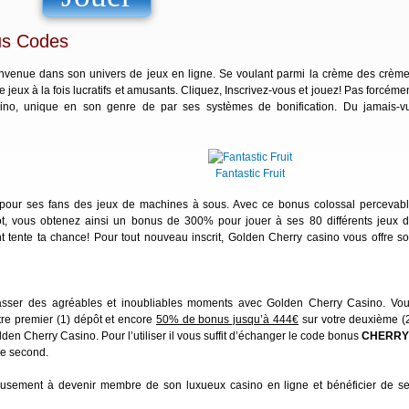
us Codes
nvenue dans son univers de jeux en ligne. Se voulant parmi la crème des crèm
e jeux à la fois lucratifs et amusants. Cliquez, Inscrivez-vous et jouez! Pas forcéme
ino, unique en son genre de par ses systèmes de bonification. Du jamais-v
Fantastic Fruit
pour ses fans des jeux de machines à sous. Avec ce bonus colossal percevab
ôt, vous obtenez ainsi un bonus de 300% pour jouer à ses 80 différents jeux 
 tente ta chance! Pour tout nouveau inscrit, Golden Cherry casino vous offre s
asser des agréables et inoubliables moments avec Golden Cherry Casino. Vo
tre premier (1) dépôt et encore
50% de bonus jusqu’à 444€
sur votre deuxième (
den Cherry Casino. Pour l’utiliser il vous suffit d’échanger le code bonus
CHERRY
le second.
eusement à devenir membre de son luxueux casino en ligne et bénéficier de s